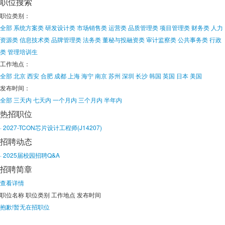
职位搜索
职位类别：
全部
系统方案类
研发设计类
市场销售类
运营类
品质管理类
项目管理类
财务类
人力
资源类
信息技术类
品牌管理类
法务类
董秘与投融资类
审计监察类
公共事务类
行政
类
管理培训生
工作地点：
全部
北京
西安
合肥
成都
上海
海宁
南京
苏州
深圳
长沙
韩国
英国
日本
美国
发布时间：
全部
三天内
七天内
一个月内
三个月内
半年内
热招职位
· 2027-TCON芯片设计工程师(J14207)
招聘动态
· 2025届校园招聘Q&A
招聘简章
查看详情
职位名称
职位类别
工作地点
发布时间
抱歉!暂无在招职位