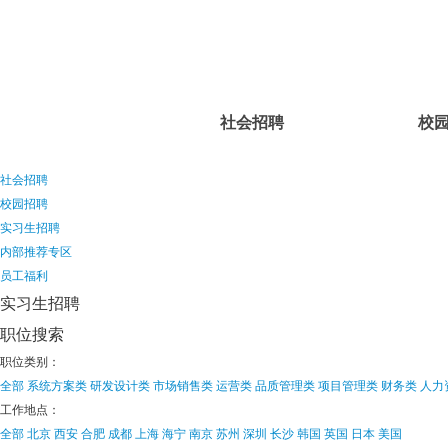
社会招聘
校
社会招聘
校园招聘
实习生招聘
内部推荐专区
员工福利
实习生招聘
职位搜索
职位类别：
全部
系统方案类
研发设计类
市场销售类
运营类
品质管理类
项目管理类
财务类
人力
工作地点：
全部
北京
西安
合肥
成都
上海
海宁
南京
苏州
深圳
长沙
韩国
英国
日本
美国