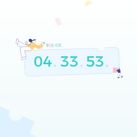
剩余
0天
04
33
53
时
分
秒