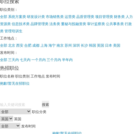
职位搜索
职位类别：
全部
系统方案类
研发设计类
市场销售类
运营类
品质管理类
项目管理类
财务类
人力
资源类
信息技术类
品牌管理类
法务类
董秘与投融资类
审计监察类
公共事务类
行政
类
管理培训生
工作地点：
全部
北京
西安
合肥
成都
上海
海宁
南京
苏州
深圳
长沙
韩国
英国
日本
美国
发布时间：
全部
三天内
七天内
一个月内
三个月内
半年内
热招职位
职位名称
职位类别
工作地点
发布时间
抱歉!暂无在招职位
搜索
职位分类
英国
发布时间
抱歉!暂无在招职位