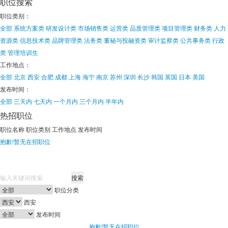
职位搜索
职位类别：
全部
系统方案类
研发设计类
市场销售类
运营类
品质管理类
项目管理类
财务类
人力
资源类
信息技术类
品牌管理类
法务类
董秘与投融资类
审计监察类
公共事务类
行政
类
管理培训生
工作地点：
全部
北京
西安
合肥
成都
上海
海宁
南京
苏州
深圳
长沙
韩国
英国
日本
美国
发布时间：
全部
三天内
七天内
一个月内
三个月内
半年内
热招职位
职位名称
职位类别
工作地点
发布时间
抱歉!暂无在招职位
搜索
职位分类
西安
发布时间
抱歉!暂无在招职位