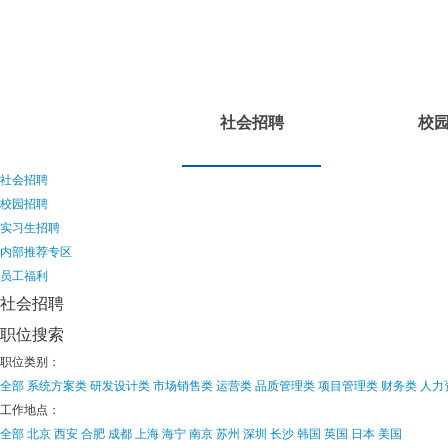
社会招聘
校
社会招聘
校园招聘
实习生招聘
内部推荐专区
员工福利
社会招聘
职位搜索
职位类别：
全部
系统方案类
研发设计类
市场销售类
运营类
品质管理类
项目管理类
财务类
人力
工作地点：
全部
北京
西安
合肥
成都
上海
海宁
南京
苏州
深圳
长沙
韩国
英国
日本
美国