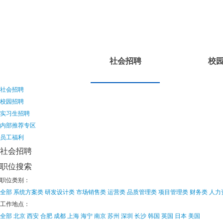
社会招聘
校
社会招聘
校园招聘
实习生招聘
内部推荐专区
员工福利
社会招聘
职位搜索
职位类别：
全部
系统方案类
研发设计类
市场销售类
运营类
品质管理类
项目管理类
财务类
人力
工作地点：
全部
北京
西安
合肥
成都
上海
海宁
南京
苏州
深圳
长沙
韩国
英国
日本
美国