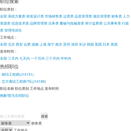
职位搜索
职位类别：
全部
系统方案类
研发设计类
市场销售类
运营类
品质管理类
项目管理类
财务类
人力
资源类
信息技术类
品牌管理类
法务类
董秘与投融资类
审计监察类
公共事务类
行政
类
管理培训生
工作地点：
全部
北京
西安
合肥
成都
上海
海宁
南京
苏州
深圳
长沙
韩国
英国
日本
美国
发布时间：
全部
三天内
七天内
一个月内
三个月内
半年内
热招职位
· BES工程师(J14131)
· 芯片测试工程师/TE(J14166)
职位名称
职位类别
工作地点
发布时间
抱歉!暂无在招职位
搜索
财务类
工作地点