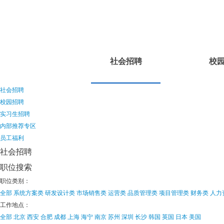
社会招聘
校
社会招聘
校园招聘
实习生招聘
内部推荐专区
员工福利
社会招聘
职位搜索
职位类别：
全部
系统方案类
研发设计类
市场销售类
运营类
品质管理类
项目管理类
财务类
人力
工作地点：
全部
北京
西安
合肥
成都
上海
海宁
南京
苏州
深圳
长沙
韩国
英国
日本
美国