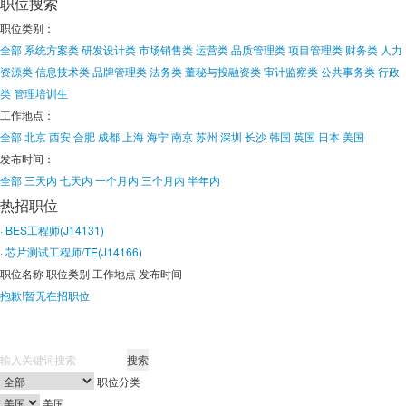
职位搜索
职位类别：
全部
系统方案类
研发设计类
市场销售类
运营类
品质管理类
项目管理类
财务类
人力
资源类
信息技术类
品牌管理类
法务类
董秘与投融资类
审计监察类
公共事务类
行政
类
管理培训生
工作地点：
全部
北京
西安
合肥
成都
上海
海宁
南京
苏州
深圳
长沙
韩国
英国
日本
美国
发布时间：
全部
三天内
七天内
一个月内
三个月内
半年内
热招职位
· BES工程师(J14131)
· 芯片测试工程师/TE(J14166)
职位名称
职位类别
工作地点
发布时间
抱歉!暂无在招职位
搜索
职位分类
美国