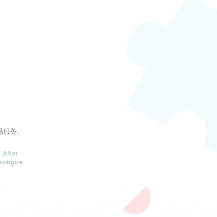
品服务。
 After
pologize