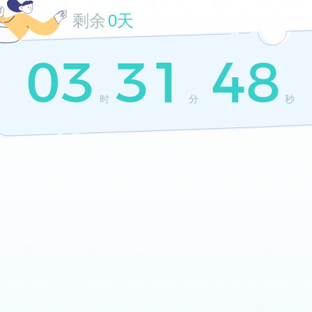
剩余
0天
03
31
48
时
分
秒