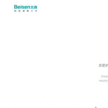
亲爱
Dear
maint